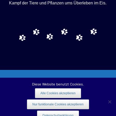
Kampf der Tiere und Pflanzen ums Überleben im Eis.
Copyright 2016 naturejournalism.info | All rights reserved.
Diese Website benutzt Cookies.
Alle Cookies akzeptieren
Datenschutz
Nur funktionale Cookies akzeptieren
Datenschutzerklärung
Theme by
SiteOrigin