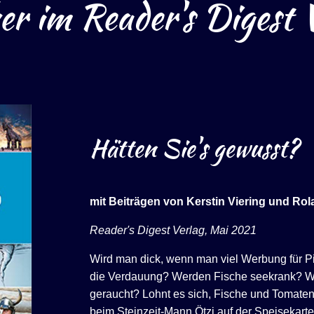
r im Reader's Digest 
Hätten Sie's gewusst?
mit Beiträgen von Kerstin Viering und Ro
Reader's Digest Verlag, Mai 2021
Wird man dick, wenn man viel Werbung für P
die Verdauung? Werden Fische seekrank? Wan
geraucht? Lohnt es sich, Fische und Tomat
beim Steinzeit-Mann Ötzi auf der Speisekart